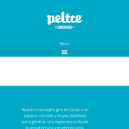
Ir
al
contenido
Menú
Nuestro concepto gira en torno a un
espacio cómodo y limpio, diseñado
para generar una experiencia desde
la arquitectura y el interiorismo.