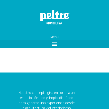
Ir
al
contenido
Menú
Nuestro concepto gira en torno a un
espacio cómodo y limpio, diseñado
para generar una experiencia desde
la arquitectura y el interiorismo.